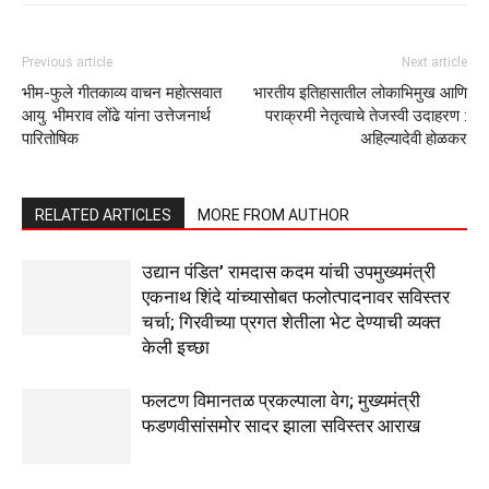
Previous article
Next article
भीम-फुले गीतकाव्य वाचन महोत्सवात
भारतीय इतिहासातील लोकाभिमुख आणि
आयु. भीमराव लोंढे यांना उत्तेजनार्थ
पराक्रमी नेतृत्वाचे तेजस्वी उदाहरण :
पारितोषिक
अहिल्यादेवी होळकर
RELATED ARTICLES
MORE FROM AUTHOR
उद्यान पंडित’ रामदास कदम यांची उपमुख्यमंत्री
एकनाथ शिंदे यांच्यासोबत फलोत्पादनावर सविस्तर
चर्चा; गिरवीच्या प्रगत शेतीला भेट देण्याची व्यक्त
केली इच्छा
फलटण विमानतळ प्रकल्पाला वेग; मुख्यमंत्री
फडणवीसांसमोर सादर झाला सविस्तर आराख