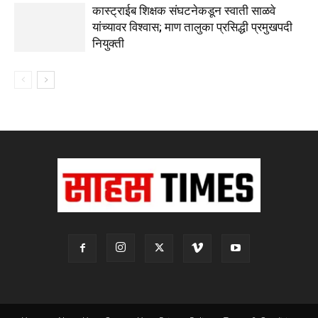
कास्ट्राईब शिक्षक संघटनेकडून स्वाती साळवे
यांच्यावर विश्वास; माण तालुका प्रसिद्धी प्रमुखपदी
नियुक्ती