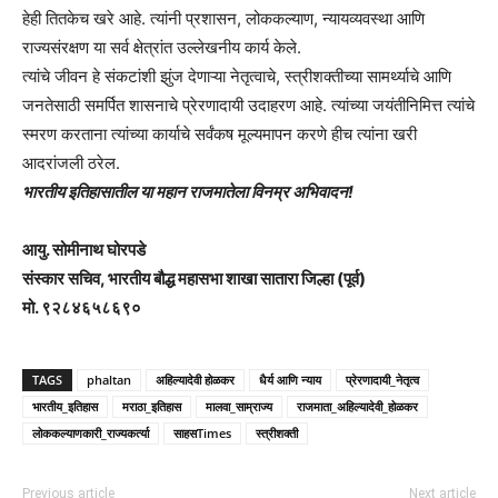
हेही तितकेच खरे आहे. त्यांनी प्रशासन, लोककल्याण, न्यायव्यवस्था आणि
राज्यसंरक्षण या सर्व क्षेत्रांत उल्लेखनीय कार्य केले.
त्यांचे जीवन हे संकटांशी झुंज देणाऱ्या नेतृत्वाचे, स्त्रीशक्तीच्या सामर्थ्याचे आणि
जनतेसाठी समर्पित शासनाचे प्रेरणादायी उदाहरण आहे. त्यांच्या जयंतीनिमित्त त्यांचे
स्मरण करताना त्यांच्या कार्याचे सर्वंकष मूल्यमापन करणे हीच त्यांना खरी
आदरांजली ठरेल.
भारतीय इतिहासातील या महान राजमातेला विनम्र अभिवादन!
आयु. सोमीनाथ घोरपडे
संस्कार सचिव, भारतीय बौद्ध महासभा शाखा सातारा जिल्हा (पूर्व)
मो. ९२८४६५८६९०
TAGS
phaltan
अहिल्यादेवी होळकर
धैर्य आणि न्याय
प्रेरणादायी_नेतृत्व
भारतीय_इतिहास
मराठा_इतिहास
मालवा_साम्राज्य
राजमाता_अहिल्यादेवी_होळकर
लोककल्याणकारी_राज्यकर्त्या
साहसTimes
स्त्रीशक्ती
Previous article
Next article