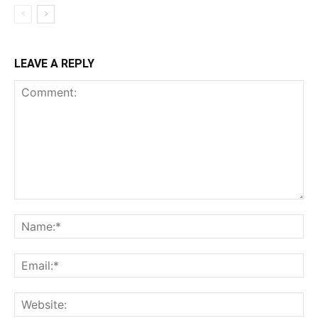
LEAVE A REPLY
Comment:
Na
Ema
Web