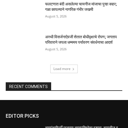
फलटणात बंदी असलेल्या चायनीज मांजाचा पुन्हा कहर;
गळा कापल्याने नागरिक गंभीर जखमी
August 5, 2026
अस्थी विसर्जनाऐवजी शेतात बोधीवृक्षाचे रोपण; जगताप
परिवाराने जपला धम्ममय पर्यावरण संवर्धनाचा आदर्श
August 5, 2026
Load more
RECENT COMMENTS
EDITOR PICKS
नागपंचमीपूर्वी फलटण नगरपरिषदेचा इशारा; चायनीज व