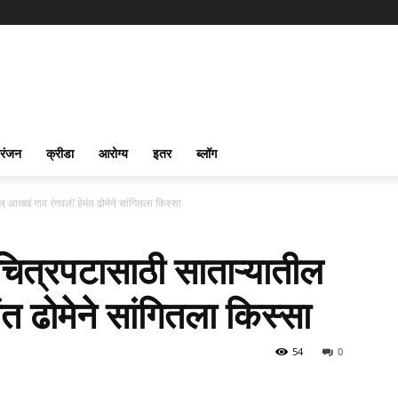
रंजन
क्रीडा
आरोग्य
इतर
ब्लॉग
खं गाव रंगवलं! हेमंत ढोमेने सांगितला किस्सा
्रपटासाठी साताऱ्यातील
ंत ढोमेने सांगितला किस्सा
54
0