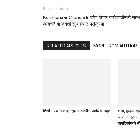
Previous article
Kon Honaar Crorepati: कोण होणार करोडपतीमध्ये सहभ
व्हायचं? या दिवशी सुरु होणार प्रक्रिया
RELATED ARTICLES
MORE FROM AUTHOR
शिर्डी संस्थानाकडून सुधीर दळवींना आर्थिक मदत
वाडा, कुडूस शहर
श्वानांची दहशत;
नागरिकांमध्ये भ