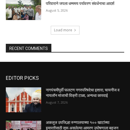
परिवाराने जपला धम्ममय पर्यावरण संवर्धनाचा आदर्श
August 5, 2026
Load more
RECENT COMMENTS
EDITOR PICKS
नागपंचमीपूर्वी फलटण नगरपरिषदेचा इशारा; चायनीज व
नायलॉन मांजाची विक्री टाळा, अन्यथा कारवाई
August 7, 2026
अकलूज उपजिल्हा रुग्णालयाच्या १०० खाटांच्या
इमारतीसाठी सुरू असलेल्या आमरण उपोषणाला बहुजन