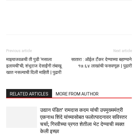
Previous article
Next article
माझ्याजवळची ती पुडी ‘मसाला
सातारा : ऑईल टँकर देण्याच्या बहाण्याने
इलायची’ची; शंभूराज देसाईंनी तंबाखू
१७.६४ लाखांची फसवणूक | पुढारी
खात नसल्याची दिली माहिती | पुढारी
RELATED ARTICLES
MORE FROM AUTHOR
उद्यान पंडित’ रामदास कदम यांची उपमुख्यमंत्री
एकनाथ शिंदे यांच्यासोबत फलोत्पादनावर सविस्तर
चर्चा; गिरवीच्या प्रगत शेतीला भेट देण्याची व्यक्त
केली इच्छा