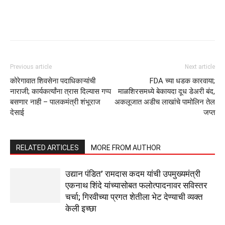
Previous article
Next article
कोरेगावात शिवसेना पदाधिकाऱ्यांची
FDA च्या धडक कारवाया;
नाराजी; कार्यकर्त्यांना त्रास दिल्यास गप्प
माळशिरसमध्ये बेकायदा दूध डेअरी बंद,
बसणार नाही – पालकमंत्री शंभूराज
अकलूजात अडीच लाखांचे पामोलिन तेल
देसाई
जप्त
RELATED ARTICLES
MORE FROM AUTHOR
उद्यान पंडित’ रामदास कदम यांची उपमुख्यमंत्री
एकनाथ शिंदे यांच्यासोबत फलोत्पादनावर सविस्तर
चर्चा; गिरवीच्या प्रगत शेतीला भेट देण्याची व्यक्त
केली इच्छा