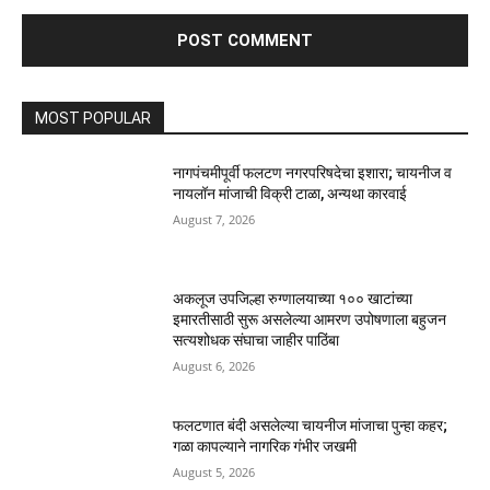
MOST POPULAR
नागपंचमीपूर्वी फलटण नगरपरिषदेचा इशारा; चायनीज व
नायलॉन मांजाची विक्री टाळा, अन्यथा कारवाई
August 7, 2026
अकलूज उपजिल्हा रुग्णालयाच्या १०० खाटांच्या
इमारतीसाठी सुरू असलेल्या आमरण उपोषणाला बहुजन
सत्यशोधक संघाचा जाहीर पाठिंबा
August 6, 2026
फलटणात बंदी असलेल्या चायनीज मांजाचा पुन्हा कहर;
गळा कापल्याने नागरिक गंभीर जखमी
August 5, 2026