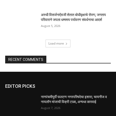
अस्थी विसर्जनाऐवजी शेतात बोधीवृक्षाचे रोपण; जगताप
परिवाराने जपला धम्ममय पर्यावरण संवर्धनाचा आदर्श
August 5, 2026
Load more
RECENT COMMENTS
EDITOR PICKS
नागपंचमीपूर्वी फलटण नगरपरिषदेचा इशारा; चायनीज व
नायलॉन मांजाची विक्री टाळा, अन्यथा कारवाई
August 7, 2026