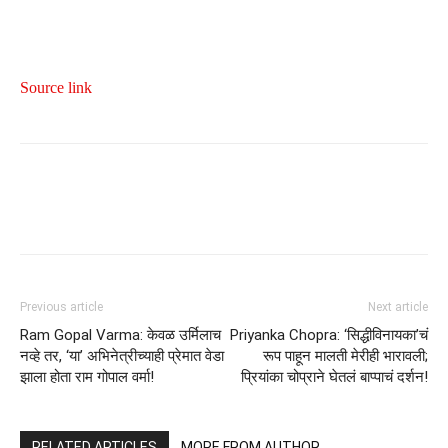
Source link
Previous article
Next article
Ram Gopal Varma: केवळ उर्मिलाच
Priyanka Chopra: ‘सिद्धीविनायका’चं
नव्हे तर, ‘या’ अभिनेत्रीच्याही प्रेमात वेडा
रूप पाहून मालती मेरीही भारावली;
झाला होता राम गोपाल वर्मा!
प्रियांका चोप्राने घेतलं बाप्पाचं दर्शन!
RELATED ARTICLES
MORE FROM AUTHOR