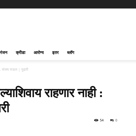
रंजन
क्रीडा
आरोग्य
इतर
ब्लॉग
खा. संजय राऊत | पुढारी
गाडल्याशिवाय राहणार नाही :
री
54
0