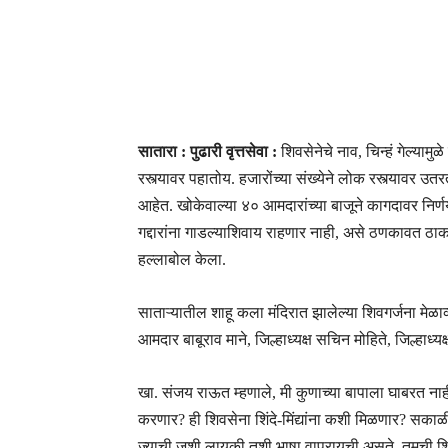
सातारा : पुढारी वृत्तसेवा :
शिवसेनेचे नाव, चिन्हं गेल्य
रस्त्यावर पहातोय. हजारोंच्या संख्येने लोक रस्त्यावर उत
आहेत. खोकेवाल्या ४० आमदारांच्या बाजूने कागदावर निर
गद्दारांना गाडल्याशिवाय राहणार नाही, असे ठणकावत ठ
हल्लाबोल केला.
साताऱ्यातील शाहू कला मंदिरात झालेल्या शिवगर्जना मेळाव्य
आमदार बाबूराव माने, जिल्हाध्यक्ष सचिन मोहिते, जिल्हाध
खा. संजय राऊत म्हणाले, मी कुणाच्या बापाला घाबरत नाही
करणार? ही शिवसेना शिंदे-मिंद्यांना कशी मिळणार? सका
ज्याची जशी लायकी तशी भाषा वापरायची असते. तुमची शि