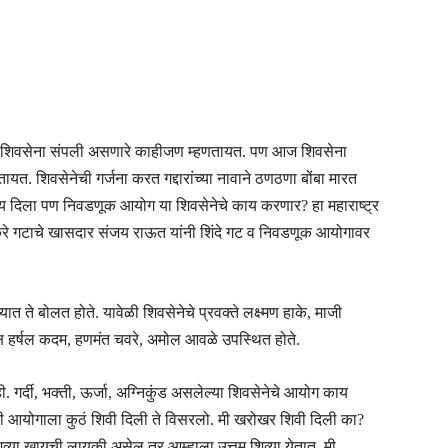
ामुळे शिवसेना संपली असणारे काहीजण म्हणतायत. पण आज शिवसेना
रतायत. शिवसेनेची गर्जना करत गद्दारांच्या नावाने ठणठणा बोंबा मारत
्णय दिला पण निवडणूक आयोग या शिवसेनेचे काय करणार? हा महाराष्ट्र
ाकरे गटाचे खासदार संजय राऊत यांनी शिंदे गट व निवडणूक आयोगावर
ात ते बोलत होते. यावेळी शिवसेनेचे प्रवक्ते लक्ष्मण हाके, माजी
्यक्ष हर्षल कदम, हणमंत चवरे, अमोल आवळे उपस्थित होते.
. गर्दी, भक्ती, ऊर्जा, अग्निकुंड असलेल्या शिवसेनेचे आयोग काय
ळी आयोगाला कुठं शिवी दिली ते विसरलो. मी खरोखर शिवी दिली का?
व्या खायची लायकी असेल तर आम्हाला उत्तम शिव्या येतात. मी