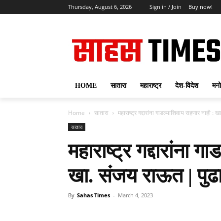
Thursday, August 6, 2026
Sign in / Join
Buy now!
HOME
सातारा
महाराष्ट्र
देश-विदेश
मनो
Home
सातारा
महाराष्ट्र गद्दारांना गाडल्याशिवाय राहणार नाही : 
सातारा
महाराष्ट्र गद्दारांना 
खा. संजय राऊत | पुढा
By
Sahas Times
-
March 4, 2023