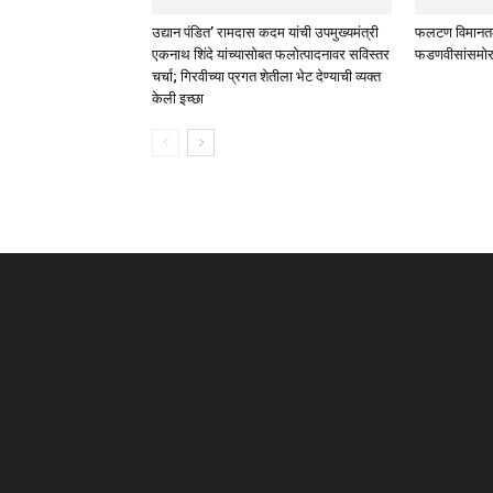
उद्यान पंडित’ रामदास कदम यांची उपमुख्यमंत्री
फलटण विमानतळ प
एकनाथ शिंदे यांच्यासोबत फलोत्पादनावर सविस्तर
फडणवीसांसमोर
चर्चा; गिरवीच्या प्रगत शेतीला भेट देण्याची व्यक्त
केली इच्छा