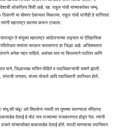
शाची लोकप्रिय शिवी आहे. खा. राहूल गांधी यांच्याबरोबर जम्मू
ठिकाणी या घोषणा ऐकायला मिळाल्या. राहूल गांधी यांनीही हे सांगितलं.
न त्यांनी महाराष्ट्र बदनाम करून टाकला.
लढ्यापासून ते संयुक्त महाराष्ट्र आंदोलनाच्या लढ्यात या ऐतिहासिक
कारविरोधात समांतर सरकार चालवणारा हा जिल्हा आहे. अजिंक्यतारा
ाने अनेक गद्दार पाहिले. असंख्य घाव या किल्ल्याने पाठीवर आणि
राव माने, जिल्हाध्यक्ष सचिन मोहिते व पदाधिकाऱ्यांची भाषणे झाली.
ळे, संभाजी जगताप, संजय भोसले आदि पदाधिकारी उपस्थित होते.
 शंभू की चंबू? अरे शिवसेना नसती तर तुमच्या घराण्याला मंत्रिपद
ाळासाहेब देसाई हे मोठं नाव राज्याच्या राजकारणात होवून गेलं. त्यांनी
हेब ठाकरे यांच्यासोबत बाळासाहेब देसाई होते. मराठी माणसाचा स्वाभिमान