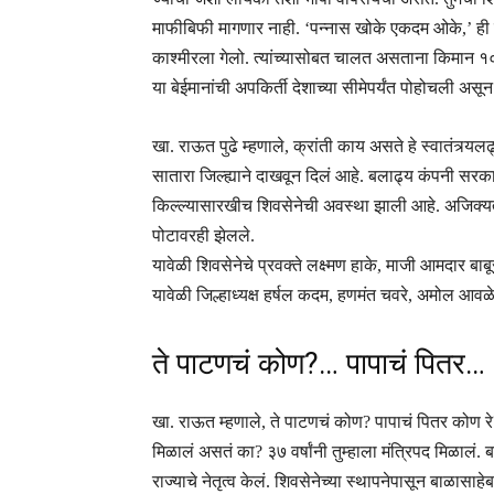
माफीबिफी मागणार नाही. ‘पन्नास खोके एकदम ओके,’ ही दे
काश्मीरला गेलो. त्यांच्यासोबत चालत असताना किमान १० 
या बेईमानांची अपकिर्ती देशाच्या सीमेपर्यंत पोहोचली असू
खा. राऊत पुढे म्हणाले, क्रांती काय असते हे स्वातंत्र्य
सातारा जिल्ह्याने दाखवून दिलं आहे. बलाढ्य कंपनी सर
किल्ल्यासारखीच शिवसेनेची अवस्था झाली आहे. अजिक्यतार
पोटावरही झेलले.
यावेळी शिवसेनेचे प्रवक्ते लक्ष्मण हाके, माजी आमदार बाबू
यावेळी जिल्हाध्यक्ष हर्षल कदम, हणमंत चवरे, अमोल आव
ते पाटणचं कोण?… पापाचं पितर…
खा. राऊत म्हणाले, ते पाटणचं कोण? पापाचं पितर कोण रे?
मिळालं असतं का? ३७ वर्षांनी तुम्हाला मंत्रिपद मिळालं. ब
राज्याचे नेतृत्व केलं. शिवसेनेच्या स्थापनेपासून बाळासा