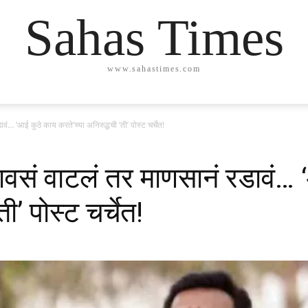
Sahas Times
www.sahastimes.com
… ‘आई कुठे काय करते’च्या अनिरुद्धची ‘ती’ पोस्ट चर्चेत!
वसं वाटलं तर माणसानं रडावं… 
ी’ पोस्ट चर्चेत!