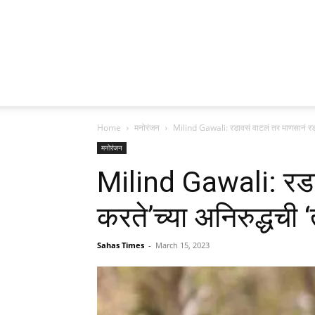
Home
मनोरंजन
Milind Gawali: रडावसं वाटलं तर माणसानं रडावं
मनोरंजन
Milind Gawali: रडा
करते’च्या अनिरुद्धची ‘त
Sahas Times
-
March 15, 2023