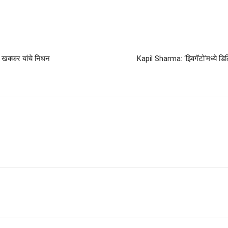
खक्कर यांचे निधन
Kapil Sharma: ‘झ्विगॅटो’मध्ये डिल