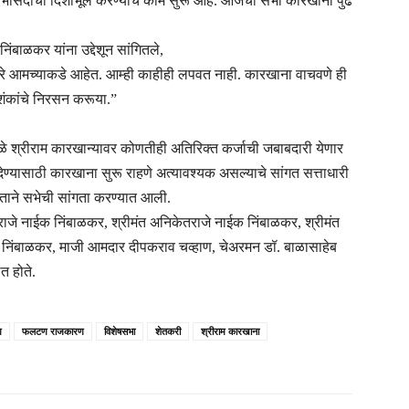
सभासदांची दिशाभूल करण्याचे काम सुरू आहे. आजची सभा कारखाना पुढे
िंबाळकर यांना उद्देशून सांगितले,
उत्तरे आमच्याकडे आहेत. आम्ही काहीही लपवत नाही. कारखाना वाचवणे ही
शंकांचे निरसन करूया.”
ळे श्रीराम कारखान्यावर कोणतीही अतिरिक्त कर्जाची जबाबदारी येणार
देण्यासाठी कारखाना सुरू राहणे अत्यावश्यक असल्याचे सांगत सत्ताधारी
रगीताने सभेची सांगता करण्यात आली.
थराजे नाईक निंबाळकर, श्रीमंत अनिकेतराजे नाईक निंबाळकर, श्रीमंत
क निंबाळकर, माजी आमदार दीपकराव चव्हाण, चेअरमन डॉ. बाळासाहेब
त होते.
ण
फलटण राजकारण
विशेषसभा
शेतकरी
श्रीराम कारखाना