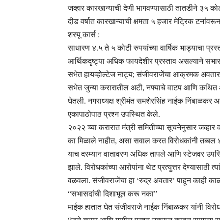
जव्हार कारखान्याची देणी भागवण्यासाठी तातडीने ३५ कोट
दीड वर्षात कारखान्याची क्षमता ५ हजार मेट्रिक टनांवरू
शरयू कार्स :
साधारण ४.५ ते ५ कोटी रुपयांच्या वार्षिक भाड्याचा प्रस्
आर्थिकदृष्ट्या अधिक फायदेशीर प्रस्ताव असल्याने सभासदां
सभेत हायव्होल्टेज नाट्य; संजीवराजेंचा आक्रमक अवतार 
सभेत जुन्या करारातील अटी, नफ्याचे वाटप आणि कथित आ
घेतली. नगराध्यक्ष श्रीमंत समशेरसिंह नाईक निंबाळकर आण
एकापाठोपाठ प्रश्न उपस्थित केले.
२०२२ च्या करारात मंत्री समितीच्या सूचनेनुसार जव्हार
का मिळाले नाहीत, असा सवाल करत विरोधकांनी तब्बल ४
याच दरम्यान वातावरण अधिक तापले आणि स्टेजवर उपस
झाले. विरोधकांच्या आरोपांना थेट प्रत्युत्तर देण्यासाठी त
वळवला. संजीवराजेंचा हा ‘रुद्र अवतार’ पाहून काही
“सभासदांची दिशाभूल करू नका”
माईक हातात घेत संजीवराजे नाईक निंबाळकर यांनी विरोधक