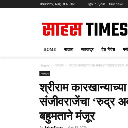
Thursday, August 6, 2026
Sign in / Join
Buy now!
HOME
सातारा
महाराष्ट्र
देश-विदेश
मनो
Home
फलटण
श्रीराम कारखान्याच्या सभेत हायव्होल्टेज ड्रामा; सं
फलटण
श्रीराम कारखान्याच्या
संजीवराजेंचा ‘रुद्र अ
बहुमताने मंजूर
By
SahasTimes
-
May 19, 2026