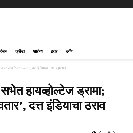
रंजन
क्रीडा
आरोग्य
इतर
ब्लॉग
जीवराजेंचा ‘रुद्र अवतार’, दत्त इंडियाचा ठराव बहुमताने...
 सभेत हायव्होल्टेज ड्रामा;
वतार’, दत्त इंडियाचा ठराव
46
0