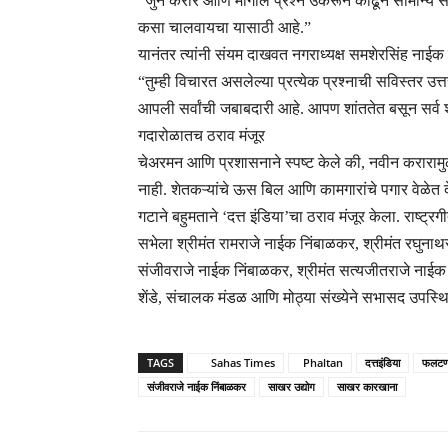
“जुने करार आणि मागील प्रश्न उकरून काढून सामान्य 
कसा चालवायचा यासाठी आहे.”
यानंतर त्यांनी संयम दाखवत नगराध्यक्ष समशेरसिंह नाईक न
“तुम्ही विचारत असलेल्या प्रत्येक प्रश्नाची सविस्तर 
आपली सर्वांची जबाबदारी आहे. आपण शांततेत बसून सर्व 
गदारोळातच ठराव मंजूर
चेअरमन आणि प्रशासनाने स्पष्ट केले की, नवीन करारामु
नाही. शेतकऱ्यांचे ऊस बिल आणि कामगारांचे पगार वेळेत 
गटाने बहुमताने ‘दत्त इंडिया’चा ठराव मंजूर केला. राष्ट्
सभेला श्रीमंत रामराजे नाईक निंबाळकर, श्रीमंत रघुना
संजीवराजे नाईक निंबाळकर, श्रीमंत सत्यजीतराजे नाई
शेंडे, संचालक मंडळ आणि मोठ्या संख्येने सभासद उपस्थि
TAGS
Sahas Times
Phaltan
दत्तइंडिया
फलट
संजीवराजे नाईक निंबाळकर
साखर उद्योग
साखर कारखाना