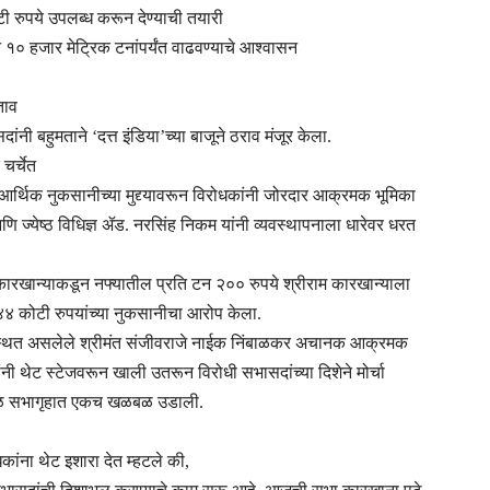
ी रुपये उपलब्ध करून देण्याची तयारी
न १० हजार मेट्रिक टनांपर्यंत वाढवण्याचे आश्वासन
ताव
नी बहुमताने ‘दत्त इंडिया’च्या बाजूने ठराव मंजूर केला.
चर्चेत
र्थिक नुकसानीच्या मुद्द्यावरून विरोधकांनी जोरदार आक्रमक भूमिका
ि ज्येष्ठ विधिज्ञ ॲड. नरसिंह निकम यांनी व्यवस्थापनाला धारेवर धरत
 कारखान्याकडून नफ्यातील प्रति टन २०० रुपये श्रीराम कारखान्याला
४ कोटी रुपयांच्या नुकसानीचा आरोप केला.
्थित असलेले श्रीमंत संजीवराजे नाईक निंबाळकर अचानक आक्रमक
्यांनी थेट स्टेजवरून खाली उतरून विरोधी सभासदांच्या दिशेने मोर्चा
 काळ सभागृहात एकच खळबळ उडाली.
ांना थेट इशारा देत म्हटले की,