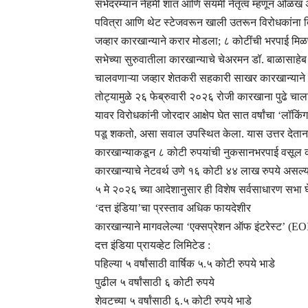
सभेदरम्यान नेहमी शांत आणि संयमी नेतृत्व म्हणून ओळख
पवित्रा आणि थेट स्टेजवरून खाली उतरून विरोधकांना दिलेले प
जव्हार कारखान्याने करार मोडला; ८ कोटींची भरपाई मि
सभेच्या सुरुवातीला कारखान्याचे चेअरमन डॉ. बाळासाहेब श
चालवणाऱ्या जव्हार शेतकरी सहकारी साखर कारखान्याने
तोट्यामुळे २६ फेब्रुवारी २०२६ रोजी कारखाना पुढे चालव
यावर विरोधकांनी जोरदार आक्षेप घेत सात वर्षांचा ‘लॉकि
पडू शकतो, असा सवाल उपस्थित केला. यास उत्तर देताना प
कारखान्याकडून ८ कोटी रुपयांची नुकसानभरपाई वसूल करण
कारखान्याचे नेटवर्थ उणे १६ कोटी ४४ लाख रुपये असल्यान
५ मे २०२६ च्या आदेशानुसार ही विशेष सर्वसाधारण सभा घे
‘दत्त इंडिया’चा प्रस्ताव अधिक फायदेशीर
कारखान्याने मागवलेल्या ‘एक्सप्रेशन ऑफ इंटरेस्ट’ (EOI) 
दत्त इंडिया प्रायव्हेट लिमिटेड :
पहिल्या ५ वर्षांसाठी वार्षिक ५.५ कोटी रुपये भाडे
पुढील ५ वर्षांसाठी ६ कोटी रुपये
शेवटच्या ५ वर्षांसाठी ६.५ कोटी रुपये भाडे