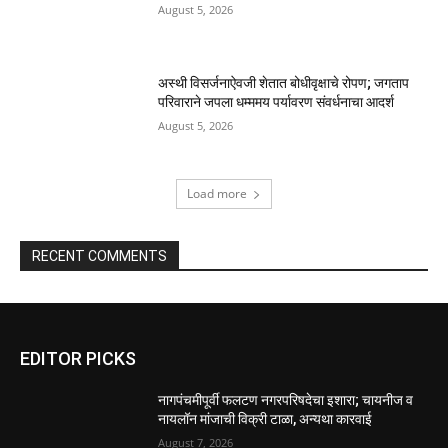
August 5, 2026
अस्थी विसर्जनाऐवजी शेतात बोधीवृक्षाचे रोपण; जगताप
परिवाराने जपला धम्ममय पर्यावरण संवर्धनाचा आदर्श
August 5, 2026
Load more
RECENT COMMENTS
EDITOR PICKS
नागपंचमीपूर्वी फलटण नगरपरिषदेचा इशारा; चायनीज व
नायलॉन मांजाची विक्री टाळा, अन्यथा कारवाई
August 7, 2026