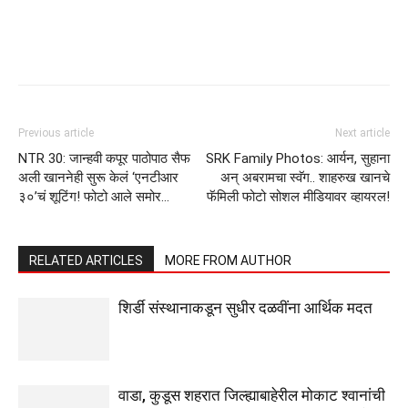
Previous article
Next article
NTR 30: जान्हवी कपूर पाठोपाठ सैफ
SRK Family Photos: आर्यन, सुहाना
अली खाननेही सुरू केलं ‘एनटीआर
अन् अबरामचा स्वॅग.. शाहरुख खानचे
३०’चं शूटिंग! फोटो आले समोर…
फॅमिली फोटो सोशल मीडियावर व्हायरल!
RELATED ARTICLES
MORE FROM AUTHOR
शिर्डी संस्थानाकडून सुधीर दळवींना आर्थिक मदत
वाडा, कुडूस शहरात जिल्ह्याबाहेरील मोकाट श्वानांची