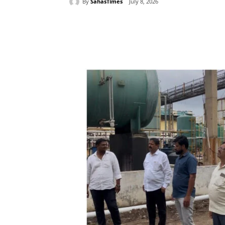
By
SahasTimes
July 8, 2026
Share