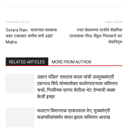
Previous article
Next article
Satara Rain : साताऱ्यात पावसाचा
रयत सेवकाच्या प्रदीर्घ शैक्षणिक
कहर रस्त्यावर पाणीच पाणी ABP
प्रवासाचा गौरव; विठ्ठल निकाळजे सर
Majha
सेवानिवृत्त
RELATED ARTICLES
MORE FROM AUTHOR
उद्यान पंडित’ रामदास कदम यांची उपमुख्यमंत्री
एकनाथ शिंदे यांच्यासोबत फलोत्पादनावर सविस्तर
चर्चा; गिरवीच्या प्रगत शेतीला भेट देण्याची व्यक्त
केली इच्छा
फलटण विमानतळ प्रकल्पाला वेग; मुख्यमंत्री
फडणवीसांसमोर सादर झाला सविस्तर आराख