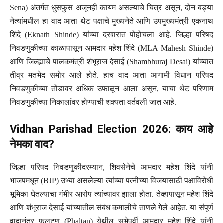
Sena) अंतर्गत धुसफुस अजूनही कायम असल्याचे चित्र असून, दोन बड्या
नेत्यांमधील हा वाद आता थेट पक्षाचे मुख्यनेते आणि उपमुख्यमंत्री एकनाथ
शिंदे (Eknath Shinde) यांच्या दरबारात पोहोचला आहे. जिल्हा परिषद
निवडणुकीच्या काळापासून आमदार महेश शिंदे (MLA Mahesh Shinde)
आणि जिल्ह्याचे पालकमंत्री शंभूराज देसाई (Shambhuraj Desai) यांच्यात
तीव्र मतभेद समोर आले होते. हाच वाद आता आगामी विधान परिषद
निवडणुकीच्या तोंडावर अधिक उफाळून आला असून, याचा थेट परिणाम
निवडणुकीच्या निकालांवर होण्याची शक्यता वर्तवली जात आहे.
Vidhan Parishad Election 2026: काय आहे
नेमका वाद?
जिल्हा परिषद निवडणुकीदरम्यान, शिवसेनेचे आमदार महेश शिंदे यांनी
भाजपमधून (BJP) उभ्या असलेल्या त्यांच्या पत्नीच्या विजयासाठी पक्षाविरोधी
भूमिका घेतल्याचा गंभीर आरोप त्यांच्यावर झाला होता. तेव्हापासून महेश शिंदे
आणि शंभूराज देसाई यांच्यातील संबंध कमालीचे ताणले गेले आहेत. या संपूर्ण
वादानंतर फलटण (Phaltan) येथील सभेपूर्वी आमदार महेश शिंदे यांनी