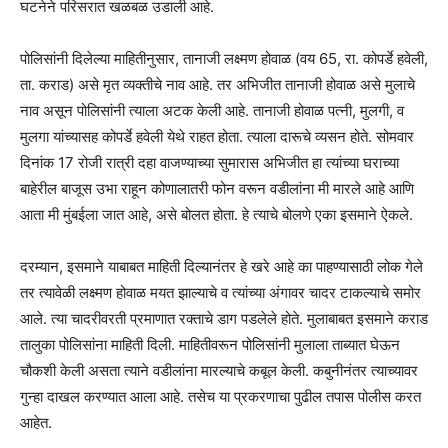
घटनेने परिसरात खळबळ उडाली आहे.
पोलिसांनी दिलेल्‍या माहितीनुसार, तानाजी लक्ष्मण होवाळ (वय 65, रा. कोपर्डे हवेली,
ता. कराड) असे मृत व्यक्तीचे नाव आहे. तर अभिजीत तानाजी होवाळ असे मुलाचे
नाव असून पोलिसांनी त्‍याला अटक केली आहे. तानाजी होवाळ पत्नी, मुलगी, व
मुलगा यांच्यासह कोपर्डे हवेली येथे राहत होता. त्याला दारूचे व्यसन होते. सोमवार
दिनांक 17 रोजी रात्री दहा वाजण्याच्या सुमारास अभिजीत हा त्यांच्या घराच्या
बाहेरील बाजूस उभा राहून कोणालातरी फोन वरून वडीलांना मी मारले आहे आणि
आता मी मुंबईला जात आहे, असे बोलत होता. हे त्‍याचे बोलणे एका इसमाने ऐकले.
दरम्‍यान, इसमाने याबाबत माहिती दिल्‍यानंतर हे खरे आहे का पाहण्यासाठी लोक गेले
तर त्‍यावेळी लक्ष्मण होवाळ मयत झाल्याचे व त्यांच्या अंगावर चादर टाकल्याचे समोर
आले. त्या चादरीवरती प्रमाणात रक्ताचे डाग पडलेले होते. मुलाबाबत इसमाने कराड
तालुका पोलिसांना माहिती दिली. माहितीवरून पोलिसांनी मुलाला ताब्यात घेऊन
चौकशी केली असता त्‍याने वडीलांना मारल्‍याचे कबूल केली. कबुनीनंतर त्‍याच्यावर
गुन्हा दाखल करण्यात आला आहे. तसेच या प्रकरणाचा पुढील तपास पोलीस करत
आहेत.