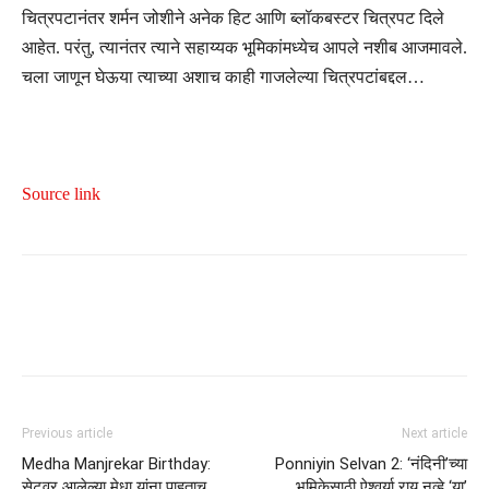
चित्रपटानंतर शर्मन जोशीने अनेक हिट आणि ब्लॉकबस्टर चित्रपट दिले
आहेत. परंतु, त्यानंतर त्याने सहाय्यक भूमिकांमध्येच आपले नशीब आजमावले.
चला जाणून घेऊया त्याच्या अशाच काही गाजलेल्या चित्रपटांबद्दल…
Source link
Previous article
Next article
Medha Manjrekar Birthday:
Ponniyin Selvan 2: ‘नंदिनी’च्या
सेटवर आलेल्या मेधा यांना पाहताच
भूमिकेसाठी ऐश्वर्या राय नव्हे ‘या’