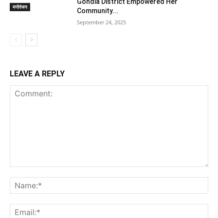
Gondia District Empowered Her
मनोरंजन
Community...
September 24, 2025
LEAVE A REPLY
Comment:
Na
Ema