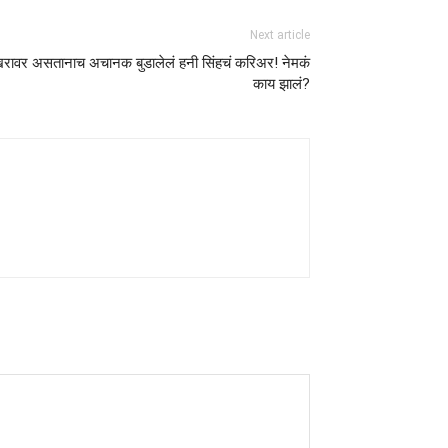
Next article
ावर असतानाच अचानक बुडालेलं हनी सिंहचं करिअर! नेमकं
काय झालं?