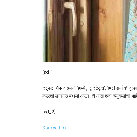
[ad_1]
‘स्‍टुडंट ऑफ द इयर’, ‘हायवे’, ‘टू स्‍टेट्स’, ‘हम्‍टी शर्मा क
कपूरशी लग्नगाठ बांधली असून, ती आता एका चिमुकलीची आई झा
[ad_2]
Source link