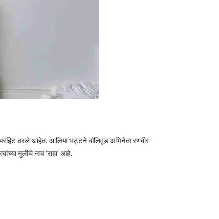
ित्रपट सुपरहिट ठरले आहेत. आलिया भट्टने बॉलिवूड अभिनेता रणबीर
्या मुलीचे नाव ‘राहा’ आहे.