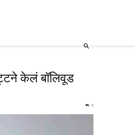
्टने केलं बॉलिवूड
0