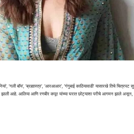
ी दुल्‍हनियां’, ‘गली बॉय’, ‘ब्रह्मास्त्र’, ‘आरआआर’, ‘गंगुबाई काठियावाडी’ यासारखे तिचे च
ली आहे. आलिया आणि रणबीर कपूर यांच्या घरात छोट्याशा परीचे आगमन झाले असून, त्यांच