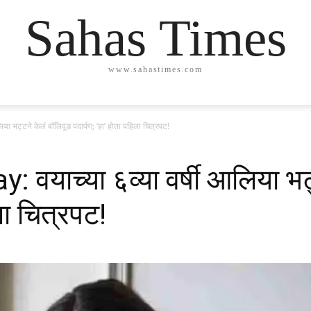
Sahas Times
www.sahastimes.com
ा भट्टने केलं बॉलिवूड पदार्पण; ‘हा’ होता पहिला चित्रपट!
 वयाच्या ६व्या वर्षी आलिया भट
ला चित्रपट!