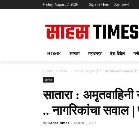
Friday, August 7, 2026
Sign in / Join
Buy now!
HOME
सातारा
महाराष्ट्र
देश-विदेश
मनो
Home
सातारा
सातारा : अमृतवाहिनी नद्या उपक्रमाचे काय झाले? 
सातारा
सातारा : अमृतवाहिनी 
.. नागरिकांचा सवाल | 
By
Sahas Times
-
March 1, 2023