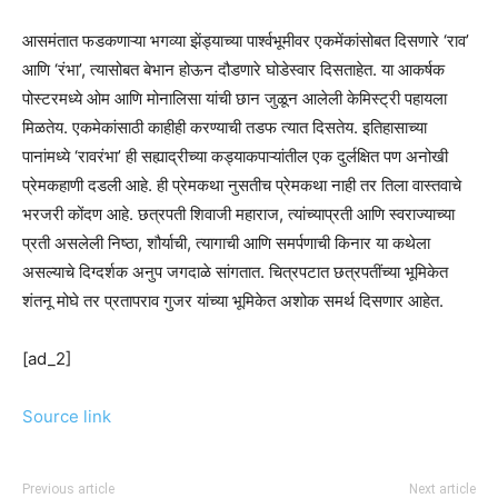
आसमंतात फडकणाऱ्या भगव्या झेंड्याच्या पार्श्वभूमीवर एकमेंकांसोबत दिसणारे ‘राव’
आणि ‘रंभा’, त्यासोबत बेभान होऊन दौडणारे घोडेस्वार दिसताहेत. या आकर्षक
पोस्टरमध्ये ओम आणि मोनालिसा यांची छान जुळून आलेली केमिस्ट्री पहायला
मिळतेय. एकमेकांसाठी काहीही करण्याची तडफ त्यात दिसतेय. इतिहासाच्या
पानांमध्ये ‘रावरंभा’ ही सह्याद्रीच्या कड्याकपाऱ्यांतील एक दुर्लक्षित पण अनोखी
प्रेमकहाणी दडली आहे. ही प्रेमकथा नुसतीच प्रेमकथा नाही तर तिला वास्तवाचे
भरजरी कोंदण आहे. छत्रपती शिवाजी महाराज, त्यांच्याप्रती आणि स्वराज्याच्या
प्रती असलेली निष्ठा, शौर्याची, त्यागाची आणि समर्पणाची किनार या कथेला
असल्याचे दिग्दर्शक अनुप जगदाळे सांगतात. चित्रपटात छत्रपतींच्या भूमिकेत
शंतनू मोघे तर प्रतापराव गुजर यांच्या भूमिकेत अशोक समर्थ दिसणार आहेत.
[ad_2]
Source link
Previous article
Next article