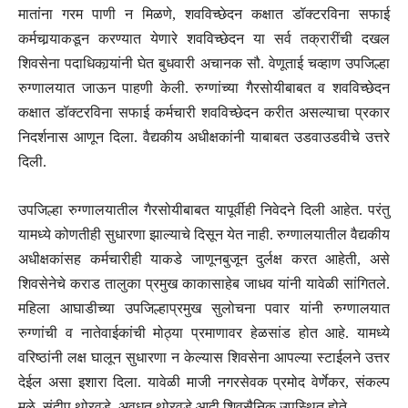
मातांना गरम पाणी न मिळणे, शवविच्छेदन कक्षात डॉक्टरविना सफाई
कर्मचार्‍याकडून करण्यात येणारे शवविच्छेदन या सर्व तक्रारींची दखल
शिवसेना पदाधिकार्‍यांनी घेत बुधवारी अचानक सौ. वेणूताई चव्हाण उपजिल्हा
रुग्णालयात जाऊन पाहणी केली. रुग्णांच्या गैरसोयीबाबत व शवविच्छेदन
कक्षात डॉक्टरविना सफाई कर्मचारी शवविच्छेदन करीत असल्याचा प्रकार
निदर्शनास आणून दिला. वैद्यकीय अधीक्षकांनी याबाबत उडवाउडवीचे उत्तरे
दिली.
उपजिल्हा रुग्णालयातील गैरसोयीबाबत यापूर्वीही निवेदने दिली आहेत. परंतु
यामध्ये कोणतीही सुधारणा झाल्याचे दिसून येत नाही. रुग्णालयातील वैद्यकीय
अधीक्षकांसह कर्मचारीही याकडे जाणूनबुजून दुर्लक्ष करत आहेती, असे
शिवसेनेचे कराड तालुका प्रमुख काकासाहेब जाधव यांनी यावेळी सांगितले.
महिला आघाडीच्या उपजिल्हाप्रमुख सुलोचना पवार यांनी रुग्णालयात
रुग्णांची व नातेवाईकांची मोठ्या प्रमाणावर हेळसांड होत आहे. यामध्ये
वरिष्ठांनी लक्ष घालून सुधारणा न केल्यास शिवसेना आपल्या स्टाईलने उत्तर
देईल असा इशारा दिला. यावेळी माजी नगरसेवक प्रमोद वेर्णेकर, संकल्प
मुळे, संदीप थोरवडे, अवधूत थोरवडे आदी शिवसैनिक उपस्थित होते.