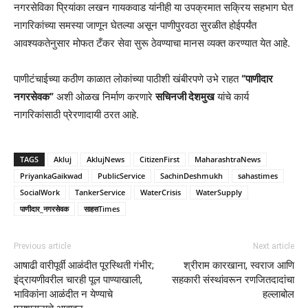
नगरसेविका प्रियांका लखन गायकवाड यांनीही या उपक्रमात सक्रिय सहभाग घेत
नागरिकांच्या समस्या जाणून घेतल्या असून पाणीपुरवठा सुरळीत होईपर्यंत
आवश्यकतेनुसार मोफत टँकर सेवा सुरू ठेवण्याचा मानस व्यक्त करण्यात येत आहे.
पाणीटंचाईच्या कठीण काळात लोकांच्या पाठीशी खंबीरपणे उभे राहत
“पाणीदार
नगरसेवक”
अशी ओळख निर्माण करणारे
सचिनजी देशमुख
यांचे कार्य
नागरिकांसाठी प्रेरणादायी ठरत आहे.
TAGS
Akluj
AklujNews
CitizenFirst
MaharashtraNews
PriyankaGaikwad
PublicService
SachinDeshmukh
sahastimes
SocialWork
TankerService
WaterCrisis
WaterSupply
पाणीदार_नगरसेवक
साहसTimes
Previous article
Next article
आषाढी वारीपूर्वी आळंदीत पूरस्थिती गंभीर;
श्रीराम कारखाना, स्वराज आणि
इंद्रायणीवरील चारही पूल पाण्याखाली,
सहकारी संस्थांवरून रणजितदादांचा
भाविकांना आळंदीत न येण्याचे
हल्लाबोल