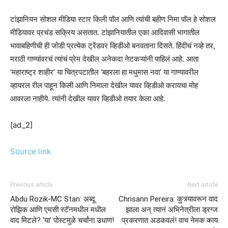
टांझानियन सोशल मीडिया स्टार किली पॉल आणि त्यांची बहीण निमा पॉल हे सोशल
मीडियावर प्रचंड सक्रिय असतात. टांझानियातील एका आदिवासी भागातील
भावाबहिणीची ही जोडी प्रत्येक ट्रेंडवर व्हिडीओ बनवताना दिसते. हिंदीचं नव्हे तर,
मराठी गाण्यांवरचं त्यांचं प्रेम देखील अनेकदा नेटकऱ्यांनी पाहिलं आहे. आता
‘महाराष्ट्र शाहीर’ या चित्रपटातील ‘बहरला हा मधुमास नवा’ या गाण्यावरील
व्हायरल रील पाहून किली आणि निमाला देखील यावर व्हिडीओ करायचा मोह
आवरला नाहीये. त्यांनी देखील यावर व्हिडीओ तयार केला आहे.
[ad_2]
Source link
Previous article
Next article
Abdu Rozik-MC Stan: अब्दू
Chrisann Pereira: कुत्र्यावरून वाद
रोझिक आणि एमसी स्टॅनमधील मधील
झाला अन् त्यानं अभिनेत्रीला ड्रग्ज
वाद मिटले? ‘या’ पोस्टमुळे चर्चांना उधाण!
प्रकरणात अडकवलं! वाच नेमक काय