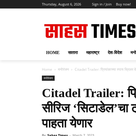
Thursday, August 6, 2026
Sign in / Join
Buy now!
HOME
सातारा
महाराष्ट्र
देश-विदेश
मनो
Home
मनोरंजन
Citadel Trailer: प्रियांकाच्या स्पाय थ्रिलर व
मनोरंजन
Citadel Trailer: प्रि
सीरिज ‘सिटाडेल’चा ट्
पाहता येणार
By
Sahas Times
-
March 7, 2023