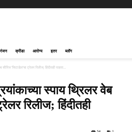
रंजन
क्रीडा
आरोग्य
इतर
ब्लॉग
ेब सीरिज ‘सिटाडेल’चा ट्रेलर रिलीज; हिंदीतही पाहता...
यांकाच्या स्पाय थ्रिलर वेब
रेलर रिलीज; हिंदीतही
54
0