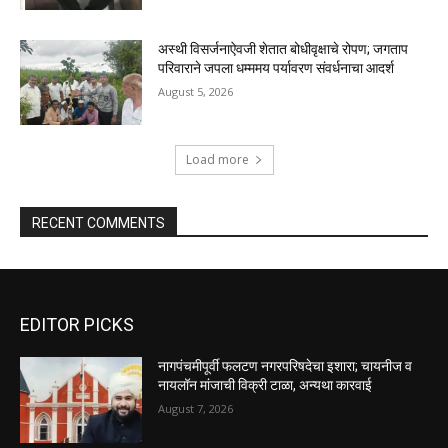
अस्थी विसर्जनाऐवजी शेतात बोधीवृक्षाचे रोपण; जगताप
परिवाराने जपला धम्ममय पर्यावरण संवर्धनाचा आदर्श
August 5, 2026
Load more
RECENT COMMENTS
EDITOR PICKS
नागपंचमीपूर्वी फलटण नगरपरिषदेचा इशारा; चायनीज व
नायलॉन मांजाची विक्री टाळा, अन्यथा कारवाई
August 7, 2026